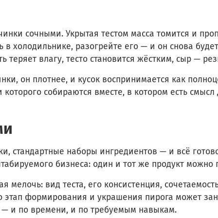
чинки сочными. Укрытая тестом масса томится и проп
ь в холодильнике, разогрейте его — и он снова буд
ь теряет влагу, тесто становится жёстким, сыр — ре
инки, он плотнее, и кусок воспринимается как полно
 которого собираются вместе, в котором есть смысл 
ми
ки, стандартные наборы ингредиентов — и всё готов
абируемого бизнеса: один и тот же продукт можно п
ая мелочь: вид теста, его консистенция, сочетаемост
ько этап формирования и украшения пирога может зан
 — и по времени, и по требуемым навыкам.